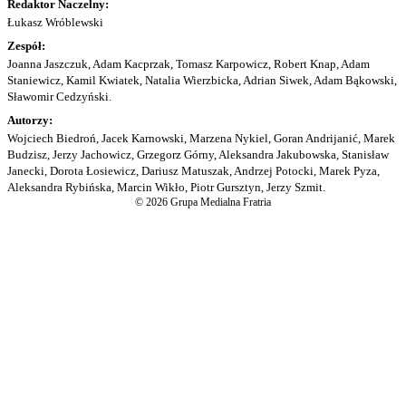
Redaktor Naczelny:
Łukasz Wróblewski
Zespół:
Joanna Jaszczuk, Adam Kacprzak, Tomasz Karpowicz, Robert Knap, Adam
Staniewicz, Kamil Kwiatek, Natalia Wierzbicka, Adrian Siwek, Adam Bąkowski,
Sławomir Cedzyński.
Autorzy:
Wojciech Biedroń, Jacek Karnowski, Marzena Nykiel, Goran Andrijanić, Marek
Budzisz, Jerzy Jachowicz, Grzegorz Górny, Aleksandra Jakubowska, Stanisław
Janecki, Dorota Łosiewicz, Dariusz Matuszak, Andrzej Potocki, Marek Pyza,
Aleksandra Rybińska, Marcin Wikło, Piotr Gursztyn, Jerzy Szmit.
© 2026 Grupa Medialna Fratria