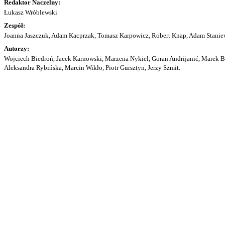
Redaktor Naczelny:
Łukasz Wróblewski
Zespół:
Joanna Jaszczuk, Adam Kacprzak, Tomasz Karpowicz, Robert Knap, Adam Staniew
Autorzy:
Wojciech Biedroń, Jacek Karnowski, Marzena Nykiel, Goran Andrijanić, Marek Bu
Aleksandra Rybińska, Marcin Wikło, Piotr Gursztyn, Jerzy Szmit.