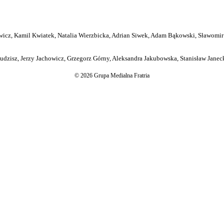
icz, Kamil Kwiatek, Natalia Wierzbicka, Adrian Siwek, Adam Bąkowski, Sławomir
dzisz, Jerzy Jachowicz, Grzegorz Górny, Aleksandra Jakubowska, Stanisław Janeck
© 2026 Grupa Medialna Fratria