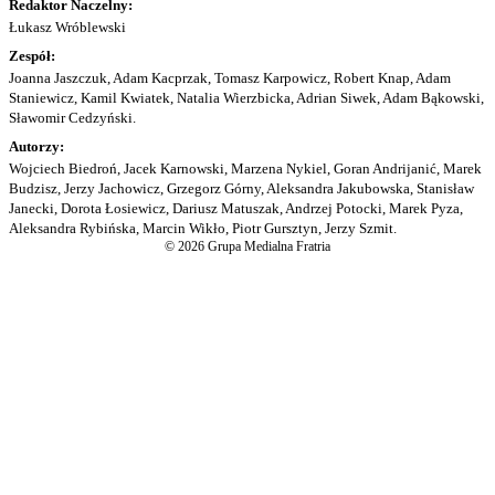
Redaktor Naczelny:
Łukasz Wróblewski
Zespół:
Joanna Jaszczuk, Adam Kacprzak, Tomasz Karpowicz, Robert Knap, Adam
Staniewicz, Kamil Kwiatek, Natalia Wierzbicka, Adrian Siwek, Adam Bąkowski,
Sławomir Cedzyński.
Autorzy:
Wojciech Biedroń, Jacek Karnowski, Marzena Nykiel, Goran Andrijanić, Marek
Budzisz, Jerzy Jachowicz, Grzegorz Górny, Aleksandra Jakubowska, Stanisław
Janecki, Dorota Łosiewicz, Dariusz Matuszak, Andrzej Potocki, Marek Pyza,
Aleksandra Rybińska, Marcin Wikło, Piotr Gursztyn, Jerzy Szmit.
© 2026 Grupa Medialna Fratria