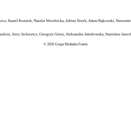
icz, Kamil Kwiatek, Natalia Wierzbicka, Adrian Siwek, Adam Bąkowski, Sławomir
dzisz, Jerzy Jachowicz, Grzegorz Górny, Aleksandra Jakubowska, Stanisław Janeck
© 2026 Grupa Medialna Fratria