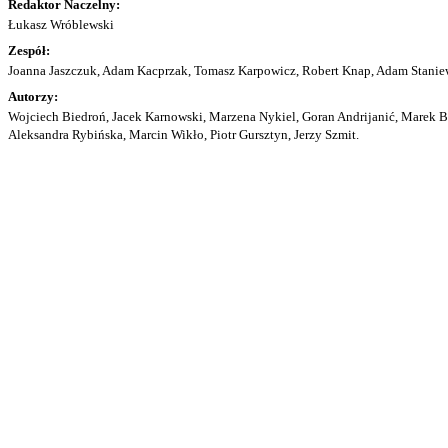
Redaktor Naczelny:
Łukasz Wróblewski
Zespół:
Joanna Jaszczuk, Adam Kacprzak, Tomasz Karpowicz, Robert Knap, Adam Staniew
Autorzy:
Wojciech Biedroń, Jacek Karnowski, Marzena Nykiel, Goran Andrijanić, Marek Bu
Aleksandra Rybińska, Marcin Wikło, Piotr Gursztyn, Jerzy Szmit.