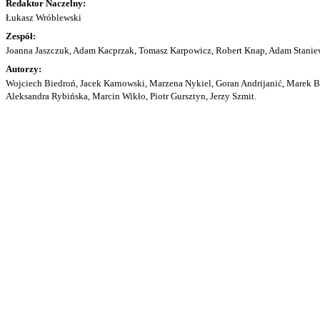
Redaktor Naczelny:
Łukasz Wróblewski
Zespół:
Joanna Jaszczuk, Adam Kacprzak, Tomasz Karpowicz, Robert Knap, Adam Staniew
Autorzy:
Wojciech Biedroń, Jacek Karnowski, Marzena Nykiel, Goran Andrijanić, Marek Bu
Aleksandra Rybińska, Marcin Wikło, Piotr Gursztyn, Jerzy Szmit.