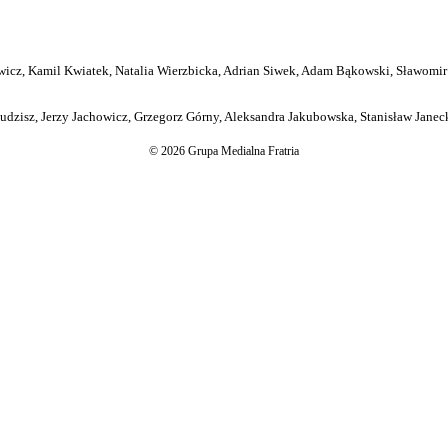
icz, Kamil Kwiatek, Natalia Wierzbicka, Adrian Siwek, Adam Bąkowski, Sławomir
dzisz, Jerzy Jachowicz, Grzegorz Górny, Aleksandra Jakubowska, Stanisław Janeck
© 2026 Grupa Medialna Fratria