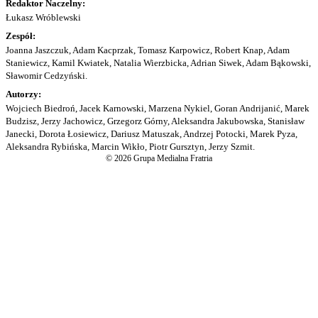
Redaktor Naczelny:
Łukasz Wróblewski
Zespół:
Joanna Jaszczuk, Adam Kacprzak, Tomasz Karpowicz, Robert Knap, Adam
Staniewicz, Kamil Kwiatek, Natalia Wierzbicka, Adrian Siwek, Adam Bąkowski,
Sławomir Cedzyński.
Autorzy:
Wojciech Biedroń, Jacek Karnowski, Marzena Nykiel, Goran Andrijanić, Marek
Budzisz, Jerzy Jachowicz, Grzegorz Górny, Aleksandra Jakubowska, Stanisław
Janecki, Dorota Łosiewicz, Dariusz Matuszak, Andrzej Potocki, Marek Pyza,
Aleksandra Rybińska, Marcin Wikło, Piotr Gursztyn, Jerzy Szmit.
© 2026 Grupa Medialna Fratria