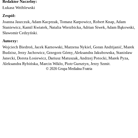
Redaktor Naczelny:
Łukasz Wróblewski
Zespół:
Joanna Jaszczuk, Adam Kacprzak, Tomasz Karpowicz, Robert Knap, Adam
Staniewicz, Kamil Kwiatek, Natalia Wierzbicka, Adrian Siwek, Adam Bąkowski,
Sławomir Cedzyński.
Autorzy:
Wojciech Biedroń, Jacek Karnowski, Marzena Nykiel, Goran Andrijanić, Marek
Budzisz, Jerzy Jachowicz, Grzegorz Górny, Aleksandra Jakubowska, Stanisław
Janecki, Dorota Łosiewicz, Dariusz Matuszak, Andrzej Potocki, Marek Pyza,
Aleksandra Rybińska, Marcin Wikło, Piotr Gursztyn, Jerzy Szmit.
© 2026 Grupa Medialna Fratria