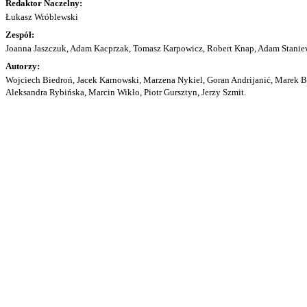
Redaktor Naczelny:
Łukasz Wróblewski
Zespół:
Joanna Jaszczuk, Adam Kacprzak, Tomasz Karpowicz, Robert Knap, Adam Staniew
Autorzy:
Wojciech Biedroń, Jacek Karnowski, Marzena Nykiel, Goran Andrijanić, Marek Bu
Aleksandra Rybińska, Marcin Wikło, Piotr Gursztyn, Jerzy Szmit.