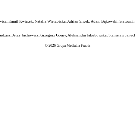
icz, Kamil Kwiatek, Natalia Wierzbicka, Adrian Siwek, Adam Bąkowski, Sławomir
dzisz, Jerzy Jachowicz, Grzegorz Górny, Aleksandra Jakubowska, Stanisław Janeck
© 2026 Grupa Medialna Fratria