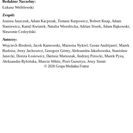
Redaktor Naczelny:
Łukasz Wróblewski
Zespół:
Joanna Jaszczuk, Adam Kacprzak, Tomasz Karpowicz, Robert Knap, Adam
Staniewicz, Kamil Kwiatek, Natalia Wierzbicka, Adrian Siwek, Adam Bąkowski,
Sławomir Cedzyński.
Autorzy:
Wojciech Biedroń, Jacek Karnowski, Marzena Nykiel, Goran Andrijanić, Marek
Budzisz, Jerzy Jachowicz, Grzegorz Górny, Aleksandra Jakubowska, Stanisław
Janecki, Dorota Łosiewicz, Dariusz Matuszak, Andrzej Potocki, Marek Pyza,
Aleksandra Rybińska, Marcin Wikło, Piotr Gursztyn, Jerzy Szmit.
© 2026 Grupa Medialna Fratria