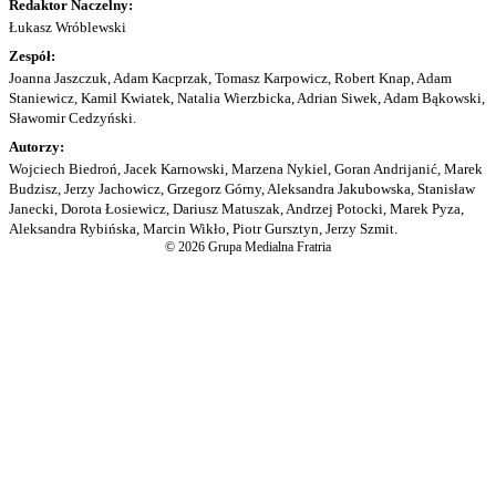
Redaktor Naczelny:
Łukasz Wróblewski
Zespół:
Joanna Jaszczuk, Adam Kacprzak, Tomasz Karpowicz, Robert Knap, Adam
Staniewicz, Kamil Kwiatek, Natalia Wierzbicka, Adrian Siwek, Adam Bąkowski,
Sławomir Cedzyński.
Autorzy:
Wojciech Biedroń, Jacek Karnowski, Marzena Nykiel, Goran Andrijanić, Marek
Budzisz, Jerzy Jachowicz, Grzegorz Górny, Aleksandra Jakubowska, Stanisław
Janecki, Dorota Łosiewicz, Dariusz Matuszak, Andrzej Potocki, Marek Pyza,
Aleksandra Rybińska, Marcin Wikło, Piotr Gursztyn, Jerzy Szmit.
© 2026 Grupa Medialna Fratria