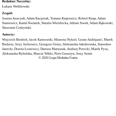
Redaktor Naczelny:
Łukasz Wróblewski
Zespół:
Joanna Jaszczuk, Adam Kacprzak, Tomasz Karpowicz, Robert Knap, Adam
Staniewicz, Kamil Kwiatek, Natalia Wierzbicka, Adrian Siwek, Adam Bąkowski,
Sławomir Cedzyński.
Autorzy:
Wojciech Biedroń, Jacek Karnowski, Marzena Nykiel, Goran Andrijanić, Marek
Budzisz, Jerzy Jachowicz, Grzegorz Górny, Aleksandra Jakubowska, Stanisław
Janecki, Dorota Łosiewicz, Dariusz Matuszak, Andrzej Potocki, Marek Pyza,
Aleksandra Rybińska, Marcin Wikło, Piotr Gursztyn, Jerzy Szmit.
© 2026 Grupa Medialna Fratria