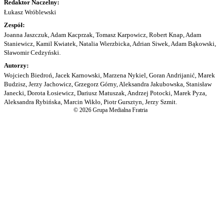
Redaktor Naczelny:
Łukasz Wróblewski
Zespół:
Joanna Jaszczuk, Adam Kacprzak, Tomasz Karpowicz, Robert Knap, Adam
Staniewicz, Kamil Kwiatek, Natalia Wierzbicka, Adrian Siwek, Adam Bąkowski,
Sławomir Cedzyński.
Autorzy:
Wojciech Biedroń, Jacek Karnowski, Marzena Nykiel, Goran Andrijanić, Marek
Budzisz, Jerzy Jachowicz, Grzegorz Górny, Aleksandra Jakubowska, Stanisław
Janecki, Dorota Łosiewicz, Dariusz Matuszak, Andrzej Potocki, Marek Pyza,
Aleksandra Rybińska, Marcin Wikło, Piotr Gursztyn, Jerzy Szmit.
© 2026 Grupa Medialna Fratria