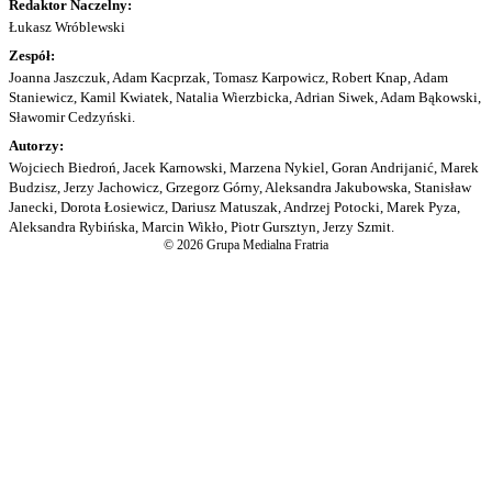
Redaktor Naczelny:
Łukasz Wróblewski
Zespół:
Joanna Jaszczuk, Adam Kacprzak, Tomasz Karpowicz, Robert Knap, Adam
Staniewicz, Kamil Kwiatek, Natalia Wierzbicka, Adrian Siwek, Adam Bąkowski,
Sławomir Cedzyński.
Autorzy:
Wojciech Biedroń, Jacek Karnowski, Marzena Nykiel, Goran Andrijanić, Marek
Budzisz, Jerzy Jachowicz, Grzegorz Górny, Aleksandra Jakubowska, Stanisław
Janecki, Dorota Łosiewicz, Dariusz Matuszak, Andrzej Potocki, Marek Pyza,
Aleksandra Rybińska, Marcin Wikło, Piotr Gursztyn, Jerzy Szmit.
© 2026 Grupa Medialna Fratria