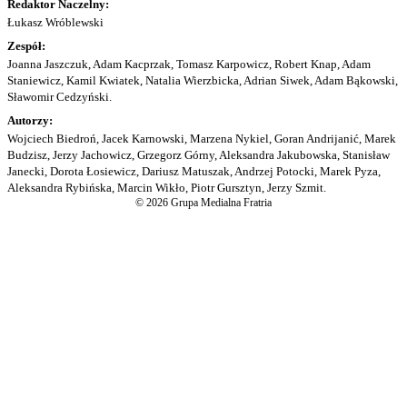
Redaktor Naczelny:
Łukasz Wróblewski
Zespół:
Joanna Jaszczuk, Adam Kacprzak, Tomasz Karpowicz, Robert Knap, Adam
Staniewicz, Kamil Kwiatek, Natalia Wierzbicka, Adrian Siwek, Adam Bąkowski,
Sławomir Cedzyński.
Autorzy:
Wojciech Biedroń, Jacek Karnowski, Marzena Nykiel, Goran Andrijanić, Marek
Budzisz, Jerzy Jachowicz, Grzegorz Górny, Aleksandra Jakubowska, Stanisław
Janecki, Dorota Łosiewicz, Dariusz Matuszak, Andrzej Potocki, Marek Pyza,
Aleksandra Rybińska, Marcin Wikło, Piotr Gursztyn, Jerzy Szmit.
© 2026 Grupa Medialna Fratria