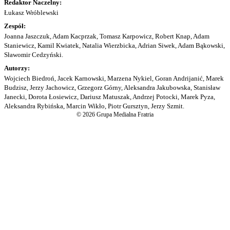
Redaktor Naczelny:
Łukasz Wróblewski
Zespół:
Joanna Jaszczuk, Adam Kacprzak, Tomasz Karpowicz, Robert Knap, Adam
Staniewicz, Kamil Kwiatek, Natalia Wierzbicka, Adrian Siwek, Adam Bąkowski,
Sławomir Cedzyński.
Autorzy:
Wojciech Biedroń, Jacek Karnowski, Marzena Nykiel, Goran Andrijanić, Marek
Budzisz, Jerzy Jachowicz, Grzegorz Górny, Aleksandra Jakubowska, Stanisław
Janecki, Dorota Łosiewicz, Dariusz Matuszak, Andrzej Potocki, Marek Pyza,
Aleksandra Rybińska, Marcin Wikło, Piotr Gursztyn, Jerzy Szmit.
© 2026 Grupa Medialna Fratria