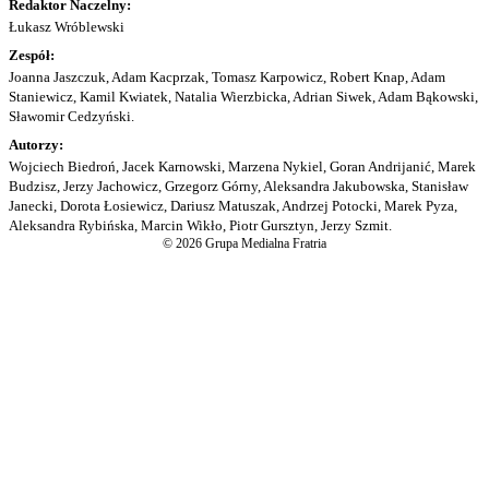
Redaktor Naczelny:
Łukasz Wróblewski
Zespół:
Joanna Jaszczuk, Adam Kacprzak, Tomasz Karpowicz, Robert Knap, Adam
Staniewicz, Kamil Kwiatek, Natalia Wierzbicka, Adrian Siwek, Adam Bąkowski,
Sławomir Cedzyński.
Autorzy:
Wojciech Biedroń, Jacek Karnowski, Marzena Nykiel, Goran Andrijanić, Marek
Budzisz, Jerzy Jachowicz, Grzegorz Górny, Aleksandra Jakubowska, Stanisław
Janecki, Dorota Łosiewicz, Dariusz Matuszak, Andrzej Potocki, Marek Pyza,
Aleksandra Rybińska, Marcin Wikło, Piotr Gursztyn, Jerzy Szmit.
© 2026 Grupa Medialna Fratria