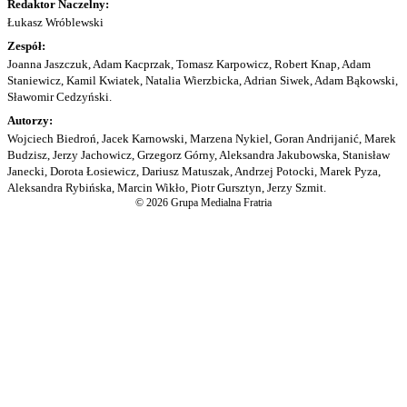
Redaktor Naczelny:
Łukasz Wróblewski
Zespół:
Joanna Jaszczuk, Adam Kacprzak, Tomasz Karpowicz, Robert Knap, Adam
Staniewicz, Kamil Kwiatek, Natalia Wierzbicka, Adrian Siwek, Adam Bąkowski,
Sławomir Cedzyński.
Autorzy:
Wojciech Biedroń, Jacek Karnowski, Marzena Nykiel, Goran Andrijanić, Marek
Budzisz, Jerzy Jachowicz, Grzegorz Górny, Aleksandra Jakubowska, Stanisław
Janecki, Dorota Łosiewicz, Dariusz Matuszak, Andrzej Potocki, Marek Pyza,
Aleksandra Rybińska, Marcin Wikło, Piotr Gursztyn, Jerzy Szmit.
© 2026 Grupa Medialna Fratria