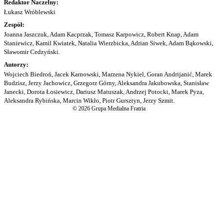
Redaktor Naczelny:
Łukasz Wróblewski
Zespół:
Joanna Jaszczuk, Adam Kacprzak, Tomasz Karpowicz, Robert Knap, Adam
Staniewicz, Kamil Kwiatek, Natalia Wierzbicka, Adrian Siwek, Adam Bąkowski,
Sławomir Cedzyński.
Autorzy:
Wojciech Biedroń, Jacek Karnowski, Marzena Nykiel, Goran Andrijanić, Marek
Budzisz, Jerzy Jachowicz, Grzegorz Górny, Aleksandra Jakubowska, Stanisław
Janecki, Dorota Łosiewicz, Dariusz Matuszak, Andrzej Potocki, Marek Pyza,
Aleksandra Rybińska, Marcin Wikło, Piotr Gursztyn, Jerzy Szmit.
© 2026 Grupa Medialna Fratria