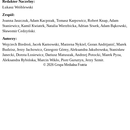
Redaktor Naczelny:
Łukasz Wróblewski
Zespół:
Joanna Jaszczuk, Adam Kacprzak, Tomasz Karpowicz, Robert Knap, Adam
Staniewicz, Kamil Kwiatek, Natalia Wierzbicka, Adrian Siwek, Adam Bąkowski,
Sławomir Cedzyński.
Autorzy:
Wojciech Biedroń, Jacek Karnowski, Marzena Nykiel, Goran Andrijanić, Marek
Budzisz, Jerzy Jachowicz, Grzegorz Górny, Aleksandra Jakubowska, Stanisław
Janecki, Dorota Łosiewicz, Dariusz Matuszak, Andrzej Potocki, Marek Pyza,
Aleksandra Rybińska, Marcin Wikło, Piotr Gursztyn, Jerzy Szmit.
© 2026 Grupa Medialna Fratria