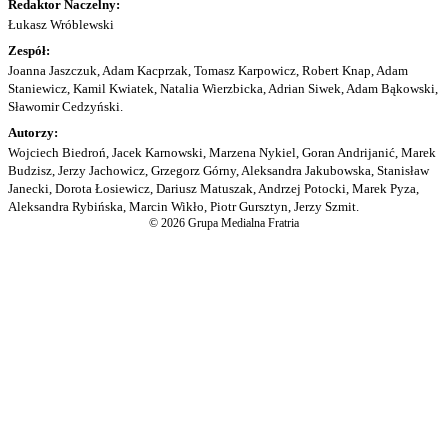
Redaktor Naczelny:
Łukasz Wróblewski
Zespół:
Joanna Jaszczuk, Adam Kacprzak, Tomasz Karpowicz, Robert Knap, Adam
Staniewicz, Kamil Kwiatek, Natalia Wierzbicka, Adrian Siwek, Adam Bąkowski,
Sławomir Cedzyński.
Autorzy:
Wojciech Biedroń, Jacek Karnowski, Marzena Nykiel, Goran Andrijanić, Marek
Budzisz, Jerzy Jachowicz, Grzegorz Górny, Aleksandra Jakubowska, Stanisław
Janecki, Dorota Łosiewicz, Dariusz Matuszak, Andrzej Potocki, Marek Pyza,
Aleksandra Rybińska, Marcin Wikło, Piotr Gursztyn, Jerzy Szmit.
© 2026 Grupa Medialna Fratria