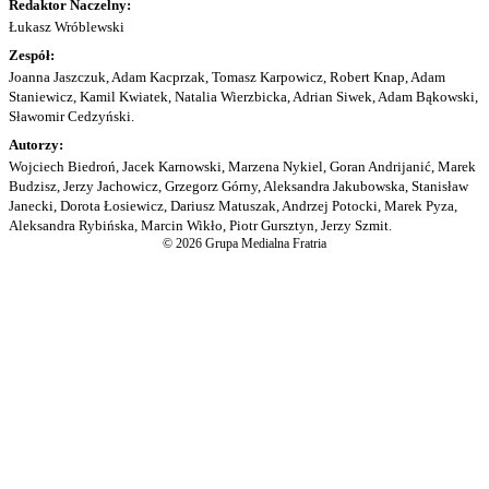
Redaktor Naczelny:
Łukasz Wróblewski
Zespół:
Joanna Jaszczuk, Adam Kacprzak, Tomasz Karpowicz, Robert Knap, Adam
Staniewicz, Kamil Kwiatek, Natalia Wierzbicka, Adrian Siwek, Adam Bąkowski,
Sławomir Cedzyński.
Autorzy:
Wojciech Biedroń, Jacek Karnowski, Marzena Nykiel, Goran Andrijanić, Marek
Budzisz, Jerzy Jachowicz, Grzegorz Górny, Aleksandra Jakubowska, Stanisław
Janecki, Dorota Łosiewicz, Dariusz Matuszak, Andrzej Potocki, Marek Pyza,
Aleksandra Rybińska, Marcin Wikło, Piotr Gursztyn, Jerzy Szmit.
© 2026 Grupa Medialna Fratria