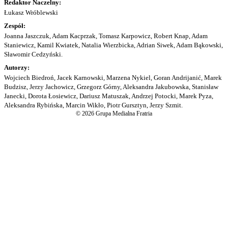
Redaktor Naczelny:
Łukasz Wróblewski
Zespół:
Joanna Jaszczuk, Adam Kacprzak, Tomasz Karpowicz, Robert Knap, Adam
Staniewicz, Kamil Kwiatek, Natalia Wierzbicka, Adrian Siwek, Adam Bąkowski,
Sławomir Cedzyński.
Autorzy:
Wojciech Biedroń, Jacek Karnowski, Marzena Nykiel, Goran Andrijanić, Marek
Budzisz, Jerzy Jachowicz, Grzegorz Górny, Aleksandra Jakubowska, Stanisław
Janecki, Dorota Łosiewicz, Dariusz Matuszak, Andrzej Potocki, Marek Pyza,
Aleksandra Rybińska, Marcin Wikło, Piotr Gursztyn, Jerzy Szmit.
© 2026 Grupa Medialna Fratria