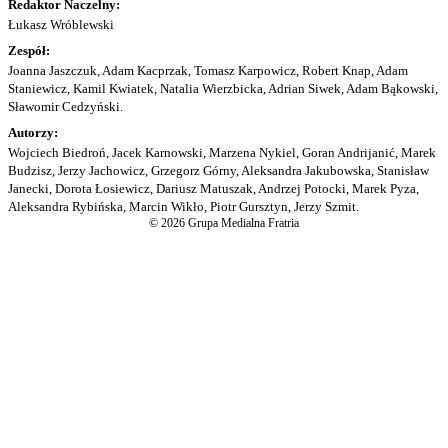
Redaktor Naczelny:
Łukasz Wróblewski
Zespół:
Joanna Jaszczuk, Adam Kacprzak, Tomasz Karpowicz, Robert Knap, Adam
Staniewicz, Kamil Kwiatek, Natalia Wierzbicka, Adrian Siwek, Adam Bąkowski,
Sławomir Cedzyński.
Autorzy:
Wojciech Biedroń, Jacek Karnowski, Marzena Nykiel, Goran Andrijanić, Marek
Budzisz, Jerzy Jachowicz, Grzegorz Górny, Aleksandra Jakubowska, Stanisław
Janecki, Dorota Łosiewicz, Dariusz Matuszak, Andrzej Potocki, Marek Pyza,
Aleksandra Rybińska, Marcin Wikło, Piotr Gursztyn, Jerzy Szmit.
© 2026 Grupa Medialna Fratria