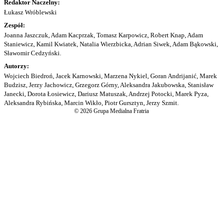
Redaktor Naczelny:
Łukasz Wróblewski
Zespół:
Joanna Jaszczuk, Adam Kacprzak, Tomasz Karpowicz, Robert Knap, Adam
Staniewicz, Kamil Kwiatek, Natalia Wierzbicka, Adrian Siwek, Adam Bąkowski,
Sławomir Cedzyński.
Autorzy:
Wojciech Biedroń, Jacek Karnowski, Marzena Nykiel, Goran Andrijanić, Marek
Budzisz, Jerzy Jachowicz, Grzegorz Górny, Aleksandra Jakubowska, Stanisław
Janecki, Dorota Łosiewicz, Dariusz Matuszak, Andrzej Potocki, Marek Pyza,
Aleksandra Rybińska, Marcin Wikło, Piotr Gursztyn, Jerzy Szmit.
© 2026 Grupa Medialna Fratria