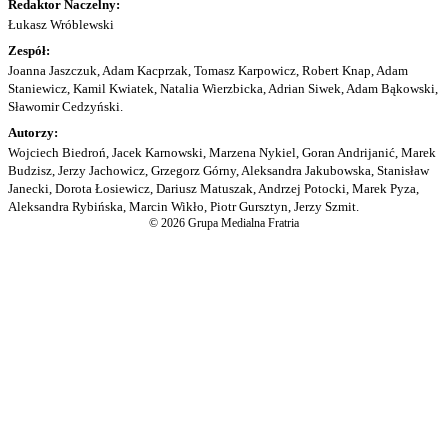
Redaktor Naczelny:
Łukasz Wróblewski
Zespół:
Joanna Jaszczuk, Adam Kacprzak, Tomasz Karpowicz, Robert Knap, Adam
Staniewicz, Kamil Kwiatek, Natalia Wierzbicka, Adrian Siwek, Adam Bąkowski,
Sławomir Cedzyński.
Autorzy:
Wojciech Biedroń, Jacek Karnowski, Marzena Nykiel, Goran Andrijanić, Marek
Budzisz, Jerzy Jachowicz, Grzegorz Górny, Aleksandra Jakubowska, Stanisław
Janecki, Dorota Łosiewicz, Dariusz Matuszak, Andrzej Potocki, Marek Pyza,
Aleksandra Rybińska, Marcin Wikło, Piotr Gursztyn, Jerzy Szmit.
© 2026 Grupa Medialna Fratria