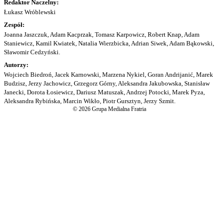
Redaktor Naczelny:
Łukasz Wróblewski
Zespół:
Joanna Jaszczuk, Adam Kacprzak, Tomasz Karpowicz, Robert Knap, Adam
Staniewicz, Kamil Kwiatek, Natalia Wierzbicka, Adrian Siwek, Adam Bąkowski,
Sławomir Cedzyński.
Autorzy:
Wojciech Biedroń, Jacek Karnowski, Marzena Nykiel, Goran Andrijanić, Marek
Budzisz, Jerzy Jachowicz, Grzegorz Górny, Aleksandra Jakubowska, Stanisław
Janecki, Dorota Łosiewicz, Dariusz Matuszak, Andrzej Potocki, Marek Pyza,
Aleksandra Rybińska, Marcin Wikło, Piotr Gursztyn, Jerzy Szmit.
© 2026 Grupa Medialna Fratria