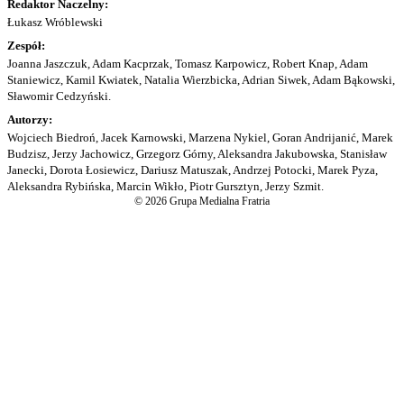
Redaktor Naczelny:
Łukasz Wróblewski
Zespół:
Joanna Jaszczuk, Adam Kacprzak, Tomasz Karpowicz, Robert Knap, Adam
Staniewicz, Kamil Kwiatek, Natalia Wierzbicka, Adrian Siwek, Adam Bąkowski,
Sławomir Cedzyński.
Autorzy:
Wojciech Biedroń, Jacek Karnowski, Marzena Nykiel, Goran Andrijanić, Marek
Budzisz, Jerzy Jachowicz, Grzegorz Górny, Aleksandra Jakubowska, Stanisław
Janecki, Dorota Łosiewicz, Dariusz Matuszak, Andrzej Potocki, Marek Pyza,
Aleksandra Rybińska, Marcin Wikło, Piotr Gursztyn, Jerzy Szmit.
© 2026 Grupa Medialna Fratria