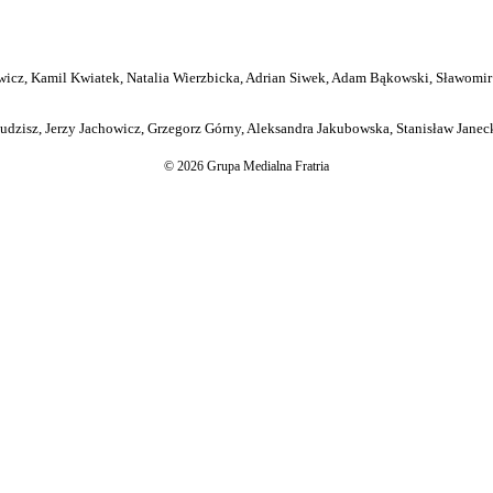
icz, Kamil Kwiatek, Natalia Wierzbicka, Adrian Siwek, Adam Bąkowski, Sławomir
dzisz, Jerzy Jachowicz, Grzegorz Górny, Aleksandra Jakubowska, Stanisław Janeck
© 2026 Grupa Medialna Fratria