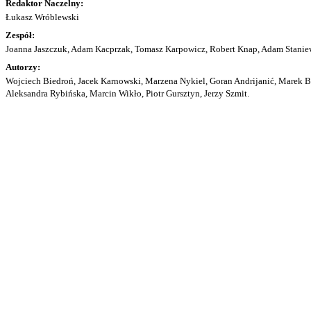
Redaktor Naczelny:
Łukasz Wróblewski
Zespół:
Joanna Jaszczuk, Adam Kacprzak, Tomasz Karpowicz, Robert Knap, Adam Staniew
Autorzy:
Wojciech Biedroń, Jacek Karnowski, Marzena Nykiel, Goran Andrijanić, Marek Bu
Aleksandra Rybińska, Marcin Wikło, Piotr Gursztyn, Jerzy Szmit.