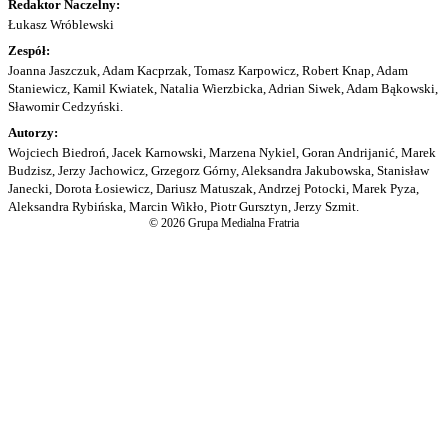
Redaktor Naczelny:
Łukasz Wróblewski
Zespół:
Joanna Jaszczuk, Adam Kacprzak, Tomasz Karpowicz, Robert Knap, Adam
Staniewicz, Kamil Kwiatek, Natalia Wierzbicka, Adrian Siwek, Adam Bąkowski,
Sławomir Cedzyński.
Autorzy:
Wojciech Biedroń, Jacek Karnowski, Marzena Nykiel, Goran Andrijanić, Marek
Budzisz, Jerzy Jachowicz, Grzegorz Górny, Aleksandra Jakubowska, Stanisław
Janecki, Dorota Łosiewicz, Dariusz Matuszak, Andrzej Potocki, Marek Pyza,
Aleksandra Rybińska, Marcin Wikło, Piotr Gursztyn, Jerzy Szmit.
© 2026 Grupa Medialna Fratria