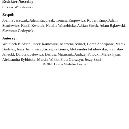
Redaktor Naczelny:
Łukasz Wróblewski
Zespół:
Joanna Jaszczuk, Adam Kacprzak, Tomasz Karpowicz, Robert Knap, Adam
Staniewicz, Kamil Kwiatek, Natalia Wierzbicka, Adrian Siwek, Adam Bąkowski,
Sławomir Cedzyński.
Autorzy:
Wojciech Biedroń, Jacek Karnowski, Marzena Nykiel, Goran Andrijanić, Marek
Budzisz, Jerzy Jachowicz, Grzegorz Górny, Aleksandra Jakubowska, Stanisław
Janecki, Dorota Łosiewicz, Dariusz Matuszak, Andrzej Potocki, Marek Pyza,
Aleksandra Rybińska, Marcin Wikło, Piotr Gursztyn, Jerzy Szmit.
© 2026 Grupa Medialna Fratria