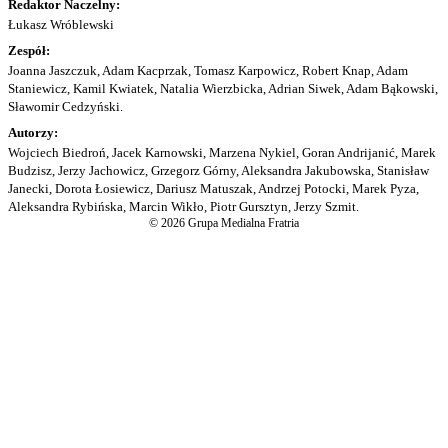
Redaktor Naczelny:
Łukasz Wróblewski
Zespół:
Joanna Jaszczuk, Adam Kacprzak, Tomasz Karpowicz, Robert Knap, Adam
Staniewicz, Kamil Kwiatek, Natalia Wierzbicka, Adrian Siwek, Adam Bąkowski,
Sławomir Cedzyński.
Autorzy:
Wojciech Biedroń, Jacek Karnowski, Marzena Nykiel, Goran Andrijanić, Marek
Budzisz, Jerzy Jachowicz, Grzegorz Górny, Aleksandra Jakubowska, Stanisław
Janecki, Dorota Łosiewicz, Dariusz Matuszak, Andrzej Potocki, Marek Pyza,
Aleksandra Rybińska, Marcin Wikło, Piotr Gursztyn, Jerzy Szmit.
© 2026 Grupa Medialna Fratria