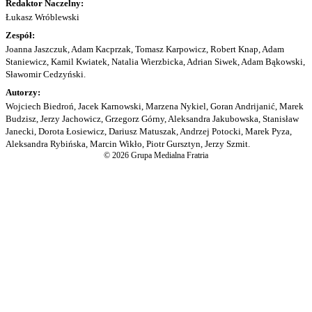
Redaktor Naczelny:
Łukasz Wróblewski
Zespół:
Joanna Jaszczuk, Adam Kacprzak, Tomasz Karpowicz, Robert Knap, Adam
Staniewicz, Kamil Kwiatek, Natalia Wierzbicka, Adrian Siwek, Adam Bąkowski,
Sławomir Cedzyński.
Autorzy:
Wojciech Biedroń, Jacek Karnowski, Marzena Nykiel, Goran Andrijanić, Marek
Budzisz, Jerzy Jachowicz, Grzegorz Górny, Aleksandra Jakubowska, Stanisław
Janecki, Dorota Łosiewicz, Dariusz Matuszak, Andrzej Potocki, Marek Pyza,
Aleksandra Rybińska, Marcin Wikło, Piotr Gursztyn, Jerzy Szmit.
© 2026 Grupa Medialna Fratria