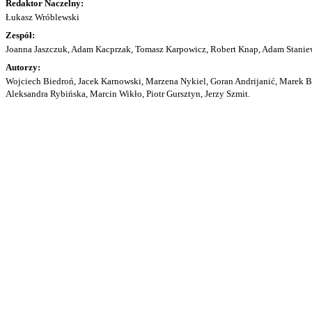
Redaktor Naczelny:
Łukasz Wróblewski
Zespół:
Joanna Jaszczuk, Adam Kacprzak, Tomasz Karpowicz, Robert Knap, Adam Staniew
Autorzy:
Wojciech Biedroń, Jacek Karnowski, Marzena Nykiel, Goran Andrijanić, Marek Bu
Aleksandra Rybińska, Marcin Wikło, Piotr Gursztyn, Jerzy Szmit.