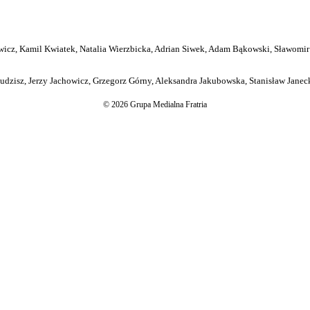
icz, Kamil Kwiatek, Natalia Wierzbicka, Adrian Siwek, Adam Bąkowski, Sławomir
dzisz, Jerzy Jachowicz, Grzegorz Górny, Aleksandra Jakubowska, Stanisław Janeck
© 2026 Grupa Medialna Fratria