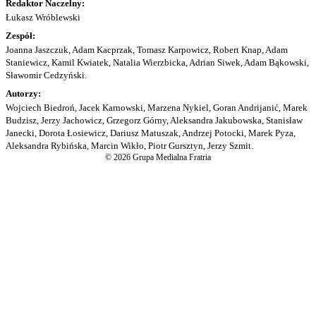
Redaktor Naczelny:
Łukasz Wróblewski
Zespół:
Joanna Jaszczuk, Adam Kacprzak, Tomasz Karpowicz, Robert Knap, Adam
Staniewicz, Kamil Kwiatek, Natalia Wierzbicka, Adrian Siwek, Adam Bąkowski,
Sławomir Cedzyński.
Autorzy:
Wojciech Biedroń, Jacek Karnowski, Marzena Nykiel, Goran Andrijanić, Marek
Budzisz, Jerzy Jachowicz, Grzegorz Górny, Aleksandra Jakubowska, Stanisław
Janecki, Dorota Łosiewicz, Dariusz Matuszak, Andrzej Potocki, Marek Pyza,
Aleksandra Rybińska, Marcin Wikło, Piotr Gursztyn, Jerzy Szmit.
© 2026 Grupa Medialna Fratria