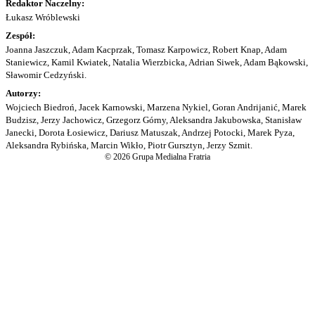
Redaktor Naczelny:
Łukasz Wróblewski
Zespół:
Joanna Jaszczuk, Adam Kacprzak, Tomasz Karpowicz, Robert Knap, Adam
Staniewicz, Kamil Kwiatek, Natalia Wierzbicka, Adrian Siwek, Adam Bąkowski,
Sławomir Cedzyński.
Autorzy:
Wojciech Biedroń, Jacek Karnowski, Marzena Nykiel, Goran Andrijanić, Marek
Budzisz, Jerzy Jachowicz, Grzegorz Górny, Aleksandra Jakubowska, Stanisław
Janecki, Dorota Łosiewicz, Dariusz Matuszak, Andrzej Potocki, Marek Pyza,
Aleksandra Rybińska, Marcin Wikło, Piotr Gursztyn, Jerzy Szmit.
© 2026 Grupa Medialna Fratria