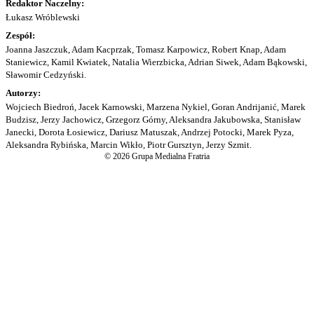
Redaktor Naczelny:
Łukasz Wróblewski
Zespół:
Joanna Jaszczuk, Adam Kacprzak, Tomasz Karpowicz, Robert Knap, Adam
Staniewicz, Kamil Kwiatek, Natalia Wierzbicka, Adrian Siwek, Adam Bąkowski,
Sławomir Cedzyński.
Autorzy:
Wojciech Biedroń, Jacek Karnowski, Marzena Nykiel, Goran Andrijanić, Marek
Budzisz, Jerzy Jachowicz, Grzegorz Górny, Aleksandra Jakubowska, Stanisław
Janecki, Dorota Łosiewicz, Dariusz Matuszak, Andrzej Potocki, Marek Pyza,
Aleksandra Rybińska, Marcin Wikło, Piotr Gursztyn, Jerzy Szmit.
© 2026 Grupa Medialna Fratria