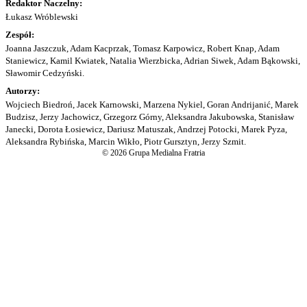
Redaktor Naczelny:
Łukasz Wróblewski
Zespół:
Joanna Jaszczuk, Adam Kacprzak, Tomasz Karpowicz, Robert Knap, Adam
Staniewicz, Kamil Kwiatek, Natalia Wierzbicka, Adrian Siwek, Adam Bąkowski,
Sławomir Cedzyński.
Autorzy:
Wojciech Biedroń, Jacek Karnowski, Marzena Nykiel, Goran Andrijanić, Marek
Budzisz, Jerzy Jachowicz, Grzegorz Górny, Aleksandra Jakubowska, Stanisław
Janecki, Dorota Łosiewicz, Dariusz Matuszak, Andrzej Potocki, Marek Pyza,
Aleksandra Rybińska, Marcin Wikło, Piotr Gursztyn, Jerzy Szmit.
© 2026 Grupa Medialna Fratria