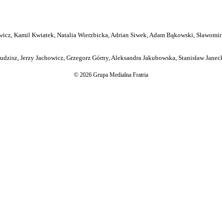
icz, Kamil Kwiatek, Natalia Wierzbicka, Adrian Siwek, Adam Bąkowski, Sławomir
dzisz, Jerzy Jachowicz, Grzegorz Górny, Aleksandra Jakubowska, Stanisław Janeck
© 2026 Grupa Medialna Fratria