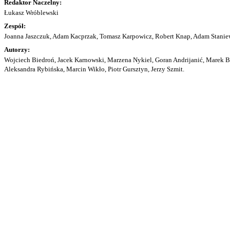
Redaktor Naczelny:
Łukasz Wróblewski
Zespół:
Joanna Jaszczuk, Adam Kacprzak, Tomasz Karpowicz, Robert Knap, Adam Staniew
Autorzy:
Wojciech Biedroń, Jacek Karnowski, Marzena Nykiel, Goran Andrijanić, Marek Bu
Aleksandra Rybińska, Marcin Wikło, Piotr Gursztyn, Jerzy Szmit.