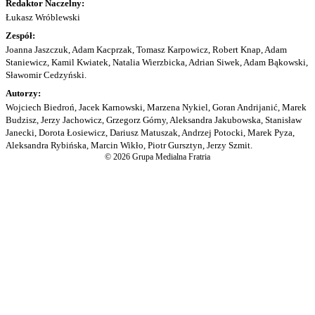
Redaktor Naczelny:
Łukasz Wróblewski
Zespół:
Joanna Jaszczuk, Adam Kacprzak, Tomasz Karpowicz, Robert Knap, Adam
Staniewicz, Kamil Kwiatek, Natalia Wierzbicka, Adrian Siwek, Adam Bąkowski,
Sławomir Cedzyński.
Autorzy:
Wojciech Biedroń, Jacek Karnowski, Marzena Nykiel, Goran Andrijanić, Marek
Budzisz, Jerzy Jachowicz, Grzegorz Górny, Aleksandra Jakubowska, Stanisław
Janecki, Dorota Łosiewicz, Dariusz Matuszak, Andrzej Potocki, Marek Pyza,
Aleksandra Rybińska, Marcin Wikło, Piotr Gursztyn, Jerzy Szmit.
© 2026 Grupa Medialna Fratria