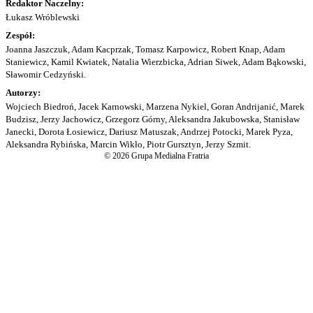
Redaktor Naczelny:
Łukasz Wróblewski
Zespół:
Joanna Jaszczuk, Adam Kacprzak, Tomasz Karpowicz, Robert Knap, Adam
Staniewicz, Kamil Kwiatek, Natalia Wierzbicka, Adrian Siwek, Adam Bąkowski,
Sławomir Cedzyński.
Autorzy:
Wojciech Biedroń, Jacek Karnowski, Marzena Nykiel, Goran Andrijanić, Marek
Budzisz, Jerzy Jachowicz, Grzegorz Górny, Aleksandra Jakubowska, Stanisław
Janecki, Dorota Łosiewicz, Dariusz Matuszak, Andrzej Potocki, Marek Pyza,
Aleksandra Rybińska, Marcin Wikło, Piotr Gursztyn, Jerzy Szmit.
© 2026 Grupa Medialna Fratria