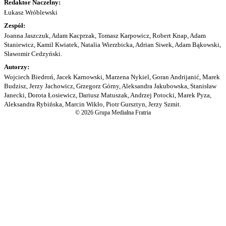
Redaktor Naczelny:
Łukasz Wróblewski
Zespół:
Joanna Jaszczuk, Adam Kacprzak, Tomasz Karpowicz, Robert Knap, Adam
Staniewicz, Kamil Kwiatek, Natalia Wierzbicka, Adrian Siwek, Adam Bąkowski,
Sławomir Cedzyński.
Autorzy:
Wojciech Biedroń, Jacek Karnowski, Marzena Nykiel, Goran Andrijanić, Marek
Budzisz, Jerzy Jachowicz, Grzegorz Górny, Aleksandra Jakubowska, Stanisław
Janecki, Dorota Łosiewicz, Dariusz Matuszak, Andrzej Potocki, Marek Pyza,
Aleksandra Rybińska, Marcin Wikło, Piotr Gursztyn, Jerzy Szmit.
© 2026 Grupa Medialna Fratria