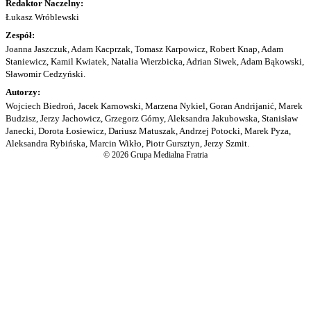
Redaktor Naczelny:
Łukasz Wróblewski
Zespół:
Joanna Jaszczuk, Adam Kacprzak, Tomasz Karpowicz, Robert Knap, Adam
Staniewicz, Kamil Kwiatek, Natalia Wierzbicka, Adrian Siwek, Adam Bąkowski,
Sławomir Cedzyński.
Autorzy:
Wojciech Biedroń, Jacek Karnowski, Marzena Nykiel, Goran Andrijanić, Marek
Budzisz, Jerzy Jachowicz, Grzegorz Górny, Aleksandra Jakubowska, Stanisław
Janecki, Dorota Łosiewicz, Dariusz Matuszak, Andrzej Potocki, Marek Pyza,
Aleksandra Rybińska, Marcin Wikło, Piotr Gursztyn, Jerzy Szmit.
© 2026 Grupa Medialna Fratria