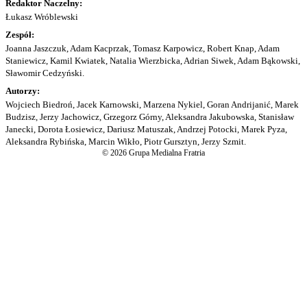
Redaktor Naczelny:
Łukasz Wróblewski
Zespół:
Joanna Jaszczuk, Adam Kacprzak, Tomasz Karpowicz, Robert Knap, Adam
Staniewicz, Kamil Kwiatek, Natalia Wierzbicka, Adrian Siwek, Adam Bąkowski,
Sławomir Cedzyński.
Autorzy:
Wojciech Biedroń, Jacek Karnowski, Marzena Nykiel, Goran Andrijanić, Marek
Budzisz, Jerzy Jachowicz, Grzegorz Górny, Aleksandra Jakubowska, Stanisław
Janecki, Dorota Łosiewicz, Dariusz Matuszak, Andrzej Potocki, Marek Pyza,
Aleksandra Rybińska, Marcin Wikło, Piotr Gursztyn, Jerzy Szmit.
© 2026 Grupa Medialna Fratria