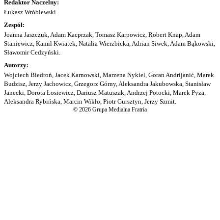
Redaktor Naczelny:
Łukasz Wróblewski
Zespół:
Joanna Jaszczuk, Adam Kacprzak, Tomasz Karpowicz, Robert Knap, Adam
Staniewicz, Kamil Kwiatek, Natalia Wierzbicka, Adrian Siwek, Adam Bąkowski,
Sławomir Cedzyński.
Autorzy:
Wojciech Biedroń, Jacek Karnowski, Marzena Nykiel, Goran Andrijanić, Marek
Budzisz, Jerzy Jachowicz, Grzegorz Górny, Aleksandra Jakubowska, Stanisław
Janecki, Dorota Łosiewicz, Dariusz Matuszak, Andrzej Potocki, Marek Pyza,
Aleksandra Rybińska, Marcin Wikło, Piotr Gursztyn, Jerzy Szmit.
© 2026 Grupa Medialna Fratria