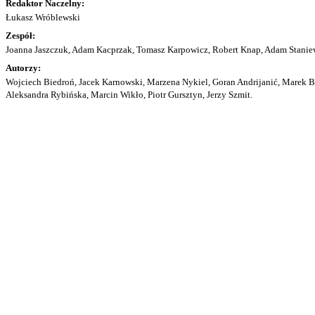
Redaktor Naczelny:
Łukasz Wróblewski
Zespół:
Joanna Jaszczuk, Adam Kacprzak, Tomasz Karpowicz, Robert Knap, Adam Staniew
Autorzy:
Wojciech Biedroń, Jacek Karnowski, Marzena Nykiel, Goran Andrijanić, Marek Bu
Aleksandra Rybińska, Marcin Wikło, Piotr Gursztyn, Jerzy Szmit.