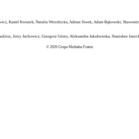
icz, Kamil Kwiatek, Natalia Wierzbicka, Adrian Siwek, Adam Bąkowski, Sławomir
dzisz, Jerzy Jachowicz, Grzegorz Górny, Aleksandra Jakubowska, Stanisław Janeck
© 2026 Grupa Medialna Fratria