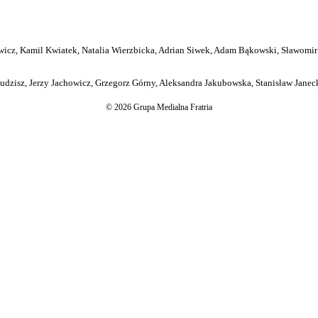
icz, Kamil Kwiatek, Natalia Wierzbicka, Adrian Siwek, Adam Bąkowski, Sławomir
dzisz, Jerzy Jachowicz, Grzegorz Górny, Aleksandra Jakubowska, Stanisław Janeck
© 2026 Grupa Medialna Fratria