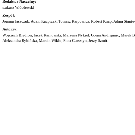
Redaktor Naczelny:
Łukasz Wróblewski
Zespół:
Joanna Jaszczuk, Adam Kacprzak, Tomasz Karpowicz, Robert Knap, Adam Staniew
Autorzy:
Wojciech Biedroń, Jacek Karnowski, Marzena Nykiel, Goran Andrijanić, Marek Bu
Aleksandra Rybińska, Marcin Wikło, Piotr Gursztyn, Jerzy Szmit.