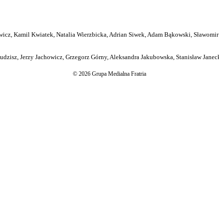
icz, Kamil Kwiatek, Natalia Wierzbicka, Adrian Siwek, Adam Bąkowski, Sławomir
dzisz, Jerzy Jachowicz, Grzegorz Górny, Aleksandra Jakubowska, Stanisław Janeck
© 2026 Grupa Medialna Fratria