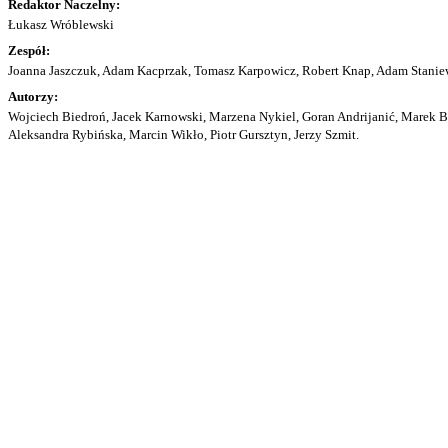
Redaktor Naczelny:
Łukasz Wróblewski
Zespół:
Joanna Jaszczuk, Adam Kacprzak, Tomasz Karpowicz, Robert Knap, Adam Staniew
Autorzy:
Wojciech Biedroń, Jacek Karnowski, Marzena Nykiel, Goran Andrijanić, Marek Bu
Aleksandra Rybińska, Marcin Wikło, Piotr Gursztyn, Jerzy Szmit.