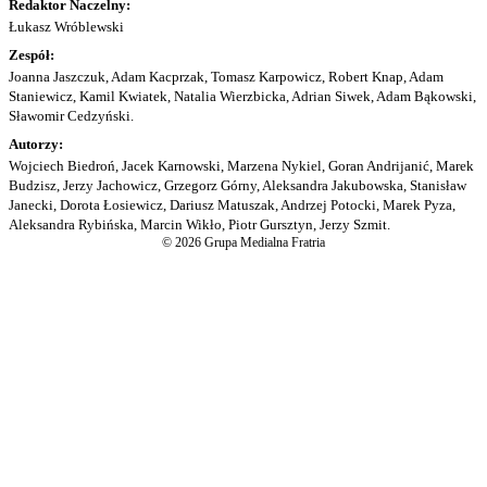
Redaktor Naczelny:
Łukasz Wróblewski
Zespół:
Joanna Jaszczuk, Adam Kacprzak, Tomasz Karpowicz, Robert Knap, Adam
Staniewicz, Kamil Kwiatek, Natalia Wierzbicka, Adrian Siwek, Adam Bąkowski,
Sławomir Cedzyński.
Autorzy:
Wojciech Biedroń, Jacek Karnowski, Marzena Nykiel, Goran Andrijanić, Marek
Budzisz, Jerzy Jachowicz, Grzegorz Górny, Aleksandra Jakubowska, Stanisław
Janecki, Dorota Łosiewicz, Dariusz Matuszak, Andrzej Potocki, Marek Pyza,
Aleksandra Rybińska, Marcin Wikło, Piotr Gursztyn, Jerzy Szmit.
© 2026 Grupa Medialna Fratria