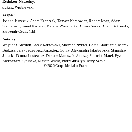
Redaktor Naczelny:
Łukasz Wróblewski
Zespół:
Joanna Jaszczuk, Adam Kacprzak, Tomasz Karpowicz, Robert Knap, Adam
Staniewicz, Kamil Kwiatek, Natalia Wierzbicka, Adrian Siwek, Adam Bąkowski,
Sławomir Cedzyński.
Autorzy:
Wojciech Biedroń, Jacek Karnowski, Marzena Nykiel, Goran Andrijanić, Marek
Budzisz, Jerzy Jachowicz, Grzegorz Górny, Aleksandra Jakubowska, Stanisław
Janecki, Dorota Łosiewicz, Dariusz Matuszak, Andrzej Potocki, Marek Pyza,
Aleksandra Rybińska, Marcin Wikło, Piotr Gursztyn, Jerzy Szmit.
© 2026 Grupa Medialna Fratria