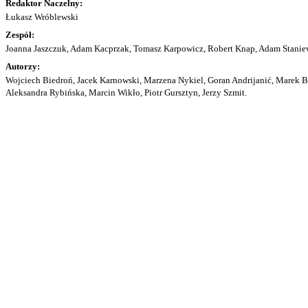
Redaktor Naczelny:
Łukasz Wróblewski
Zespół:
Joanna Jaszczuk, Adam Kacprzak, Tomasz Karpowicz, Robert Knap, Adam Staniew
Autorzy:
Wojciech Biedroń, Jacek Karnowski, Marzena Nykiel, Goran Andrijanić, Marek Bu
Aleksandra Rybińska, Marcin Wikło, Piotr Gursztyn, Jerzy Szmit.