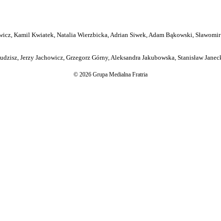
icz, Kamil Kwiatek, Natalia Wierzbicka, Adrian Siwek, Adam Bąkowski, Sławomir
dzisz, Jerzy Jachowicz, Grzegorz Górny, Aleksandra Jakubowska, Stanisław Janeck
© 2026 Grupa Medialna Fratria